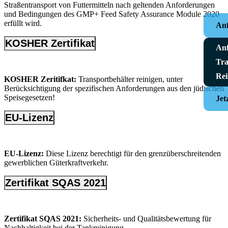
Straßentransport von Futtermitteln nach geltenden Anforderungen
und Bedingungen des GMP+ Feed Safety Assurance Module 2020
erfüllt wird.
Anf
KOSHER Zertifikat
Anf
Tra
Rei
KOSHER Zeritifkat:
Transportbehälter reinigen, unter
Berücksichtigung der spezifischen Anforderungen aus den jüdischen
Speisegesetzen!
Jet
EU-Lizenz
EU-Lizenz:
Diese Lizenz berechtigt für den grenzüberschreitenden
gewerblichen Güterkraftverkehr.
Zertifikat SQAS 2021
Zertifikat SQAS 2021:
Sicherheits- und Qualitätsbewertung für
Nachhaltigkeit bei der Tankreinigung.